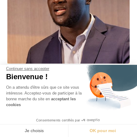
Continuer sans accepter
Bienvenue !
ABDOULAYE
On a attendu d'être sûrs que ce site vous
NDIAYE
intéresse. Acceptez-vous de participer à la
bonne marche du site en
acceptant les
cookies
CHERCHEUR NON-RESIDENT
Consentements certifiés par
PRÉSIDENT FONDATEUR
Je choisis
OK pour moi