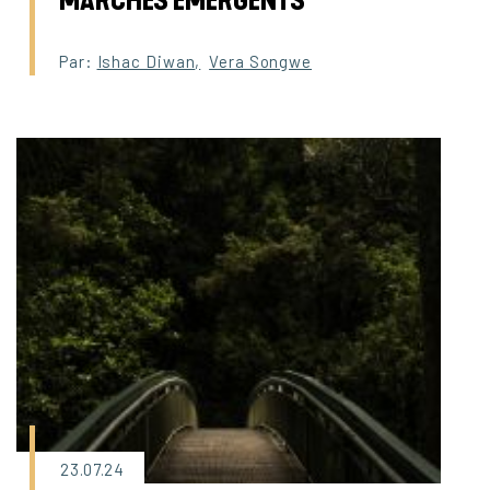
MARCHÉS ÉMERGENTS
Par:
Ishac Diwan
,
Vera Songwe
23.07.24