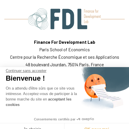
Finance For Development Lab
Paris School of Economics
Centre pour la Recherche Économique et ses Applications
48 boulevard Jourdan, 75014 Paris, France
Continuer sans accepter
QUI SOMMES-NOUS?
L’ÉQUIPE
NOTRE TRAVAIL
Bienvenue !
PUBLICATIONS
SUIVEZ-NOUS
MENTIONS LÉGALES
On a attendu d'être sûrs que ce site vous
intéresse. Acceptez-vous de participer à la
bonne marche du site en
acceptant les
cookies
Finance For Development Lab - Copyright 2022
Consentements certifiés par
Hypaepa.com
Créé par :